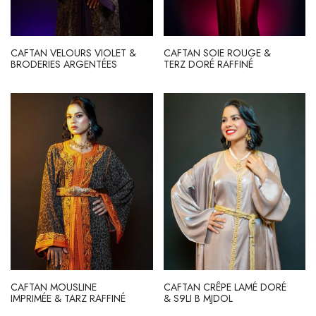
CAFTAN VELOURS VIOLET &
CAFTAN SOIE ROUGE &
BRODERIES ARGENTÉES
TERZ DORÉ RAFFINÉ
CAFTAN MOUSLINE
CAFTAN CRÊPE LAMÉ DORÉ
IMPRIMÉE & TARZ RAFFINÉ
& S9LI B MJDOL