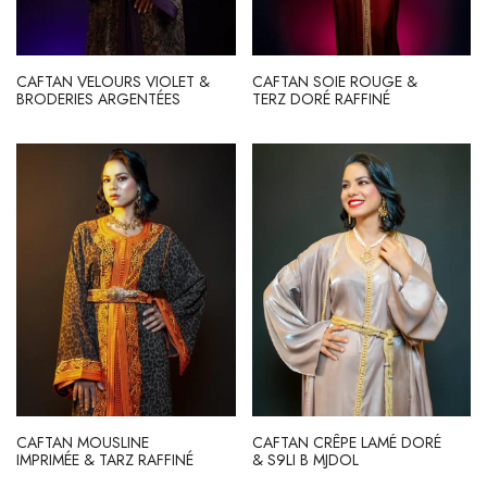
CAFTAN VELOURS VIOLET &
CAFTAN SOIE ROUGE &
BRODERIES ARGENTÉES
TERZ DORÉ RAFFINÉ
CAFTAN MOUSLINE
CAFTAN CRÊPE LAMÉ DORÉ
IMPRIMÉE & TARZ RAFFINÉ
& S9LI B MJDOL