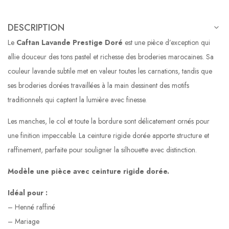
DESCRIPTION
Le
Caftan Lavande Prestige Doré
est une pièce d’exception qui
allie douceur des tons pastel et richesse des broderies marocaines. Sa
couleur lavande subtile met en valeur toutes les carnations, tandis que
ses broderies dorées travaillées à la main dessinent des motifs
traditionnels qui captent la lumière avec finesse.
Les manches, le col et toute la bordure sont délicatement ornés pour
une finition impeccable. La ceinture rigide dorée apporte structure et
raffinement, parfaite pour souligner la silhouette avec distinction.
Modèle une pièce avec ceinture rigide dorée.
Idéal pour :
– Henné raffiné
– Mariage