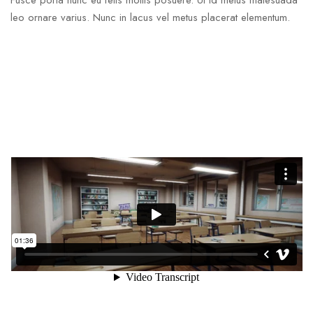
Fusce porta nunc eu felis mollis posuere. Ut id metus malesuada
leo ornare varius. Nunc in lacus vel metus placerat elementum.